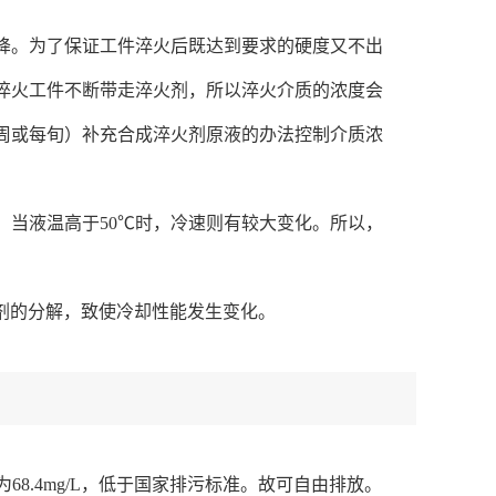
降。为了保证工件淬火后既达到要求的硬度又不出
淬火工件不断带走淬火剂，所以淬火介质的浓度会
周或每旬）补充合成淬火剂原液的办法控制介质浓
，当液温高于50℃时，冷速则有较大变化。所以，
剂的分解，致使冷却性能发生变化。
为68.4mg/L，低于国家排污标准。故可自由排放。