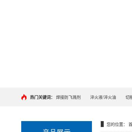
热门关键词：
焊接防飞溅剂
淬火液/淬火油
切
您的位置：
产品展示