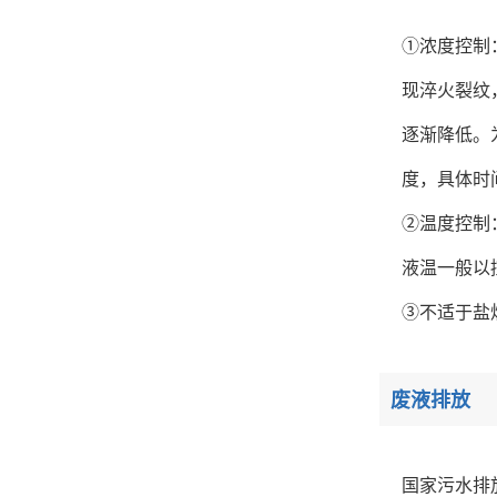
①浓度控制
现淬火裂纹
逐渐降低。
度，具体时
②温度控制
液温一般以控
③不适于盐
废液排放
国家污水排放