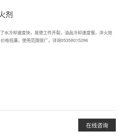
淬火剂
服了水冷却速度快，易使工件开裂，油品冷却速度慢，淬火效
格低廉，使用范围很广，详询05358015296
在线咨询