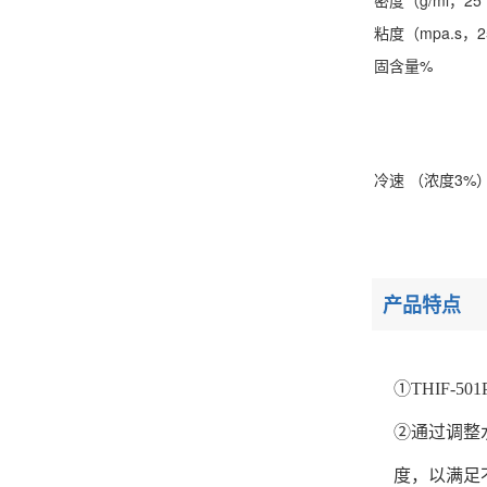
密度（g/ml，2
粘度（mpa.s，
固含量%
冷速 （浓度3%
产品特点
①THIF-
②通过调整
度，以满足