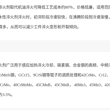
性淬火剂取代机油淬火可降低工艺成本约80％，价格低廉，适用范
A水性淬火剂淬火时，初淬阶段冷速较快，在沸腾阶段则冷速渐慢
得多，从而可以减少工件淬火变形和开裂倾向。
火剂广泛用于感应加热淬火冷却、碳素钢、合金钢的高频、中频淬火冷却
0CrMnSi钢，GCr15、9CrSi钢等辊子的调质处理和42CrMo、Cr
5CrMo、40CrMnMo、45CMnB、45CMnB， 40Mn3、45Mn3、
3-5%。