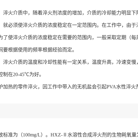
：淬火介质中，随着淬火剂浓度的增加，介质的冷却能力明显下
，就必须使淬火介质的浓度稳定在一定范围内。在工作中，由于
为了使淬火介质的浓度稳定在需要的范围内，一般采取定期（每
间要根据使用的频率根据经验而定。
：淬火介质的温度和冷却性能有一定关系，温度升高，冷速变慢
制在20-45℃为好。
炉加热的零件淬火，因工作中带入的无机盐会引起PVA水性淬火
标准为（100mg/L）。HXZ-Ⅱ水溶性合成淬火剂的生物耗氧量