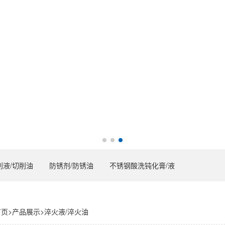
削液/切削油
防锈剂/防锈油
不锈钢酸洗钝化膏/液
首页
>
产品展示
>
淬火液/淬火油