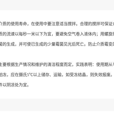
介质的使用寿命，在使用中要注意适当搅拌。合理的搅拌可保证
质的流速以每秒一米以下为宜，要避免空气卷入液体内；用螺旋桨搅
菌的生成，并可使已生成的少量霉菌见光后死亡。防止介质霉变
主要根据生产情况和维护的清洁程度而定，实践表明：使用期从
怕冻，应在摄氏5℃以上储存、运输，如受冻结晶，则失效报废
件以阴凉处为宜。