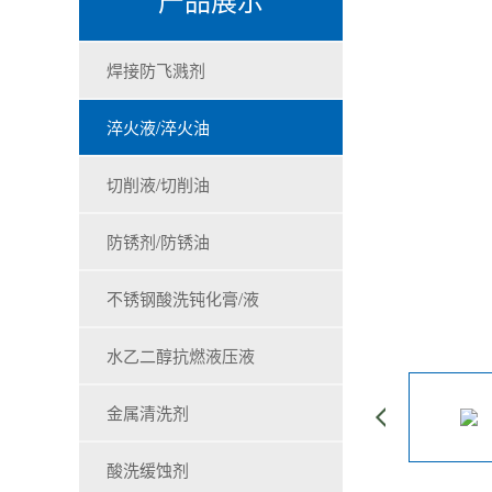
焊接防飞溅剂
淬火液/淬火油
切削液/切削油
防锈剂/防锈油
不锈钢酸洗钝化膏/液
水乙二醇抗燃液压液
金属清洗剂
酸洗缓蚀剂