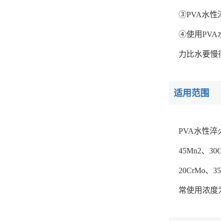
③PVA水
④使用PV
力比水要慢
适用范围
PVA水性淬
45Mn2、3
20CrMo、3
常使用浓度为