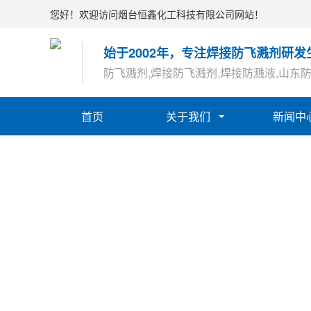
您好！欢迎访问烟台恒鑫化工科技有限公司网站！
始于2002年，专注焊接防飞溅剂研发
防飞溅剂,焊接防飞溅剂,焊接防溅液,山东
首页
关于我们
新闻中