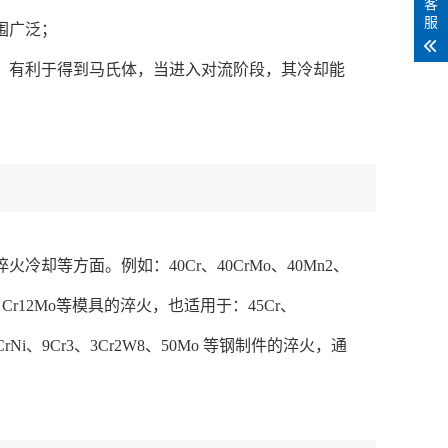
客
服
围广泛；
，有利于得到马氏体，当进入对流阶段，其冷却能
等方面。例如：40Cr、40CrMo、40Mn2、
12、Cr12Mo等模具的淬火，也适用于：45Cr、
42CrNi、9Cr3、3Cr2W8、50Mo 等钢制件的淬火，通