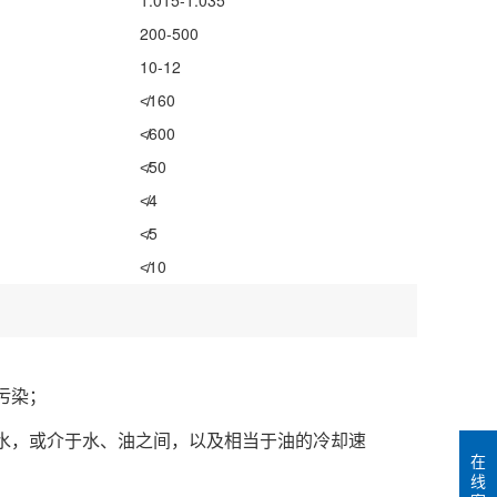
1.015-1.035
200-500
10-12
≮160
≮600
≮50
≮4
≮5
≮10
污染；
水，或介于水、油之间，以及相当于油的冷却速
在
线