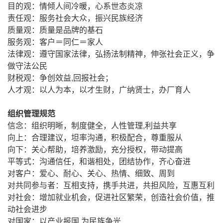
目的观：情倾人间冷暖，心系世态炎凉
责任观：服务社会大众，振兴民族经济
质量观：质量是品牌的基石
服务观：客户＝同仁＝家人
法律观：遵守国家法律，弘扬法制精神，伸张社会正义，争
做守法公民
财税观：争创效益,回报社会；
人才观：以人为本，以才生财，广纳贤士，办厂育人
组织管理规范
信念：组织明晰，制度健全，人性管理,利益共享
向上：合理建议，坦率沟通，积极配合，尊重服从
向下：关心帮助，培养激励，充分授权，带动提高
平等式：沟通信任，和谐相处，团结协作，齐心奋进
对客户：爱心、耐心、关心、热情、细致、周到
对共同参与者：互相支持，携手共进，共担风险，互惠互利
对社会：增加就业机会，促进社区繁荣，创造社会价值，推
动社会进步
对国家：以产业报国,为民族争光