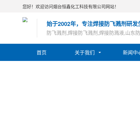
您好！欢迎访问烟台恒鑫化工科技有限公司网站！
始于2002年，专注焊接防飞溅剂研发
防飞溅剂,焊接防飞溅剂,焊接防溅液,山东
首页
关于我们
新闻中