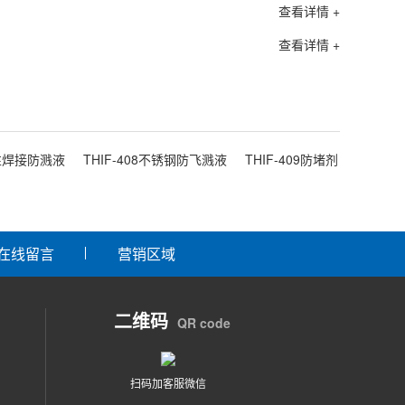
查看详情 +
查看详情 +
水性焊接防溅液
THIF-408不锈钢防飞溅液
THIF-409防堵剂
在线留言
营销区域
二维码
QR code
扫码加客服微信