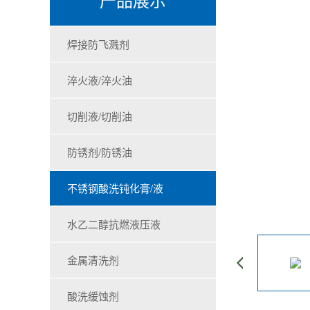
焊接防飞溅剂
淬火液/淬火油
切削液/切削油
防锈剂/防锈油
不锈钢酸洗钝化膏/液
水乙二醇抗燃液压液
金属清洗剂
酸洗缓蚀剂