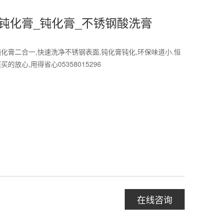
钝化膏_钝化膏_不锈钢酸洗膏
化膏二合一,快速洗净不锈钢表面,钝化膏钝化,环保味道小.恒
的放心,用得省心05358015296
在线咨询