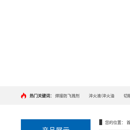
热门关键词：
焊接防飞溅剂
淬火液/淬火油
切
您的位置：
产品展示